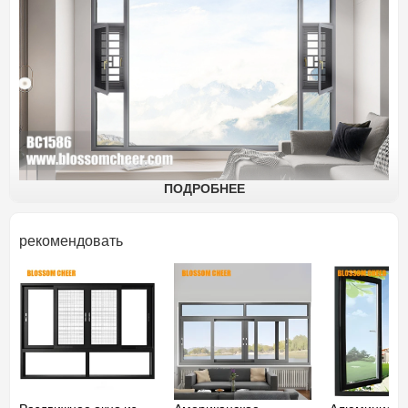
ПОДРОБНЕЕ
В мире архитектурного проектирования и строительства
внимание к деталям и качество имеют первостепенное
рекомендовать
значение. Особенно когда речь идёт о проектах элитных
вилл, каждый элемент должен быть тщательно
подобран, чтобы обеспечить роскошный и изысканный
внешний вид. Одним из важнейших компонентов,
существенно влияющих на эстетику и
функциональность виллы, является дизайн окон.
Представляем высококачественные европейские
распашные окна из алюминиевого сплава,